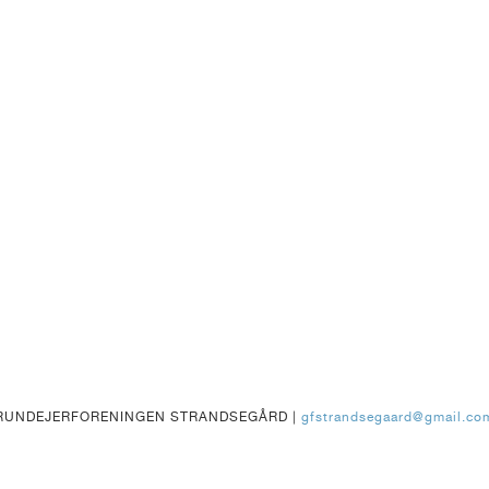
RUNDEJERFORENINGEN STRANDSEGÅRD |
gfstrandsegaard@gmail.co