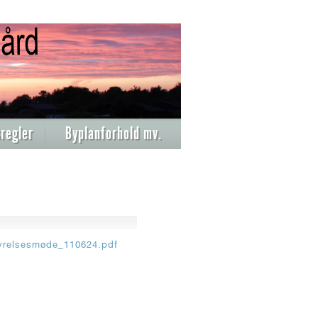
regler
Byplanforhold mv.
tyrelsesmøde_110624.pdf