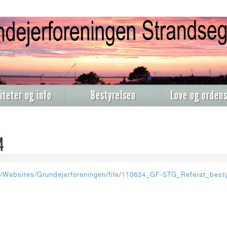
iteter og info
Bestyrelsen
Love og ordens
4
e/Websites/Grundejerforeningen/file/110624_GF-STG_Referat_bes